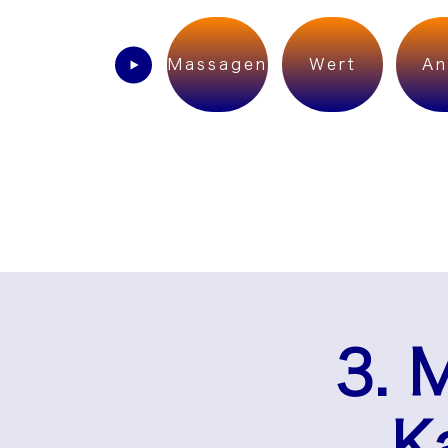
Massagen
Wert
An
3. 
K