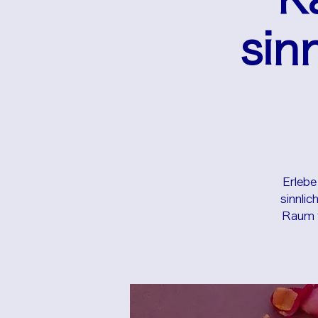
sin
Erlebe
sinnli
Raum f