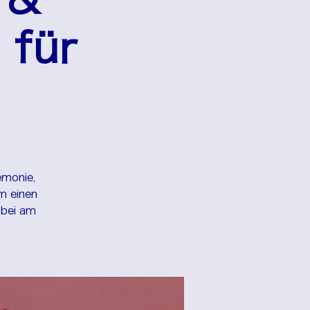
 für
emonie,
m einen
abei am