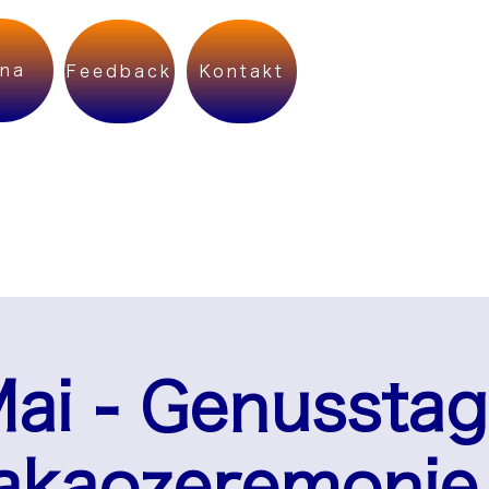
na
Feedback
Kontakt
Mai - Genusstag
akaozeremonie