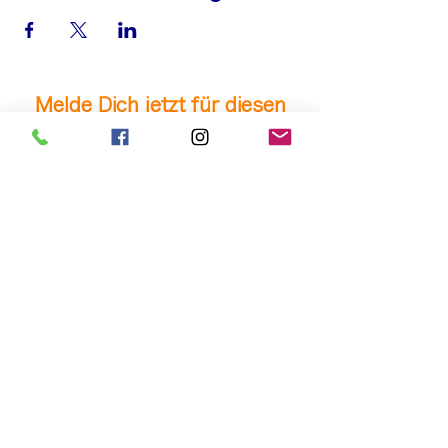
Melde Dich jetzt für diesen
Event an!
Anmelden
"Achtsame Tantramassagen
& energetische Heilarbeit.
Erlebe den Moment der
Ganzheit bei TAnnaTAO in
Schindellegi."